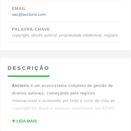
EMAIL
sac@avctoris.com
PALAVRA-CHAVE
copyright, direito autoral, propriedade intelectual, registro
DESCRIÇÃO
Avctoris
é um ecossistema completo de gestão de
direitos autorais, começando pelo registro
internacional e evoluindo por todo o ciclo de vida do
copyright.Os direitos autorais constituem um ATIVO
que pode gerar inúmeros produtos e serviços, obras
LEIA MAIS
derivadas e novos ativos. Sua vida útil pode passar