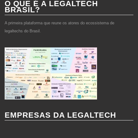
O QUE É A LEGALTECH
Utilize a tecnologia para melhorar prazos,
BRASIL?
assertividades e retorno financeiro de seu negócio.
A primeira plataforma que reune os atores do ecossistema de
legaltechs do Brasil.
EMPRESAS DA LEGALTECH