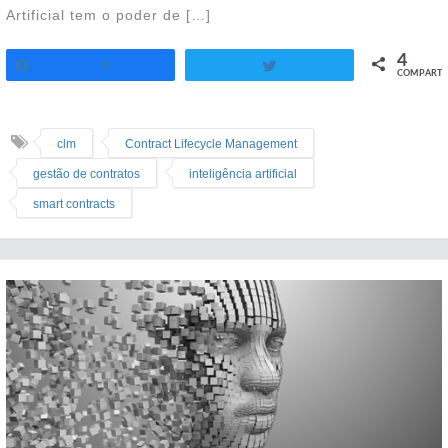
Artificial tem o poder de […]
4
4
Twittar
COMPART.
Compartilhar
clm
Contract Lifecycle Management
gestão de contratos
inteligência artificial
smart contracts