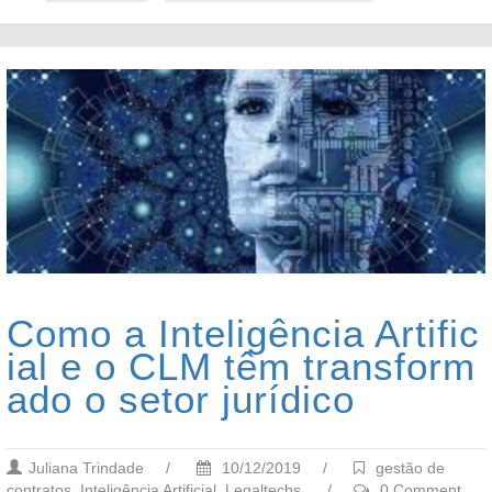
Como a Inteligência Artific
ial e o CLM têm transform
ado o setor jurídico
Juliana Trindade
/
10/12/2019
/
gestão de
contratos
,
Inteligência Artificial
,
Legaltechs
/
0 Comment