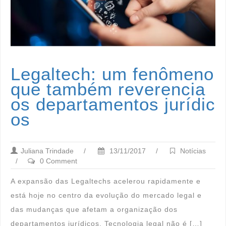
Legaltech: um fenômeno
que também reverencia
os departamentos jurídic
os
Juliana Trindade
/
13/11/2017
/
Notícias
/
0 Comment
A expansão das Legaltechs acelerou rapidamente e
está hoje no centro da evolução do mercado legal e
das mudanças que afetam a organização dos
departamentos jurídicos. Tecnologia legal não é […]